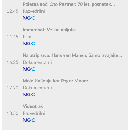
Poletna noč: Oto Pestner: 70 let, posnetek
12.45
prireditve
Razvedrilni
Immenhof: Velika obljuba
14.45
Film
Na utrip srca: Hans van Manen, Samo izvajajte
16.25
plesne korake
Dokumentarni
Moje življenje kot Roger Moore
17.20
Dokumentarni
Videotrak
18.50
Razvedrilni