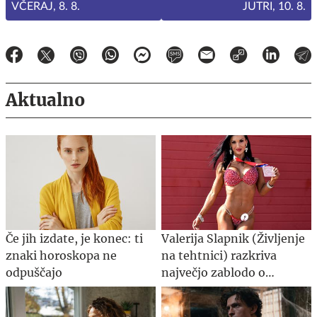
VČERAJ, 8. 8.
JUTRI, 10. 8.
Aktualno
Če jih izdate, je konec: ti
Valerija Slapnik (Življenje
znaki horoskopa ne
na tehtnici) razkriva
odpuščajo
največjo zablodo o
hujšanju, ki ji mnogi
verjamejo