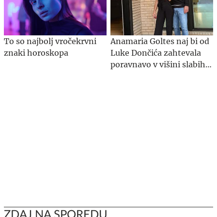
To so najbolj vročekrvni
Anamaria Goltes naj bi od
znaki horoskopa
Luke Dončića zahtevala
poravnavo v višini slabih
44 milijonov evrov
ZDAJ NA SPOREDU