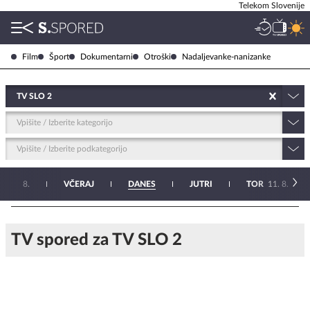
Telekom Slovenije
Film
Šport
Dokumentarni
Otroški
Nadaljevanke-nanizanke
TV SLO 2
Vpišite / Izberite kategorijo
Vpišite / Izberite podkategorijo
ET
7. 8.
VČERAJ
DANES
JUTRI
TOR
11. 8.
TV spored za TV SLO 2