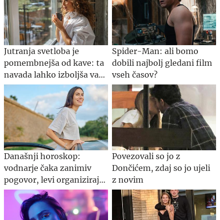
Jutranja svetloba je
Spider-Man: ali bomo
pomembnejša od kave: ta
dobili najbolj gledani film
navada lahko izboljša vaš
vseh časov?
spanec
Današnji horoskop:
Povezovali so jo z
vodnarje čaka zanimiv
Dončićem, zdaj so jo ujeli
pogovor, levi organizirajte
z novim
druženje