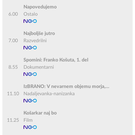
Napovedujemo
6.00
Ostalo
Najboljše jutro
7.00
Razvedrilni
Spomini: Franko Košuta, 1. del
8.55
Dokumentarni
IzBRANO: V nevarnem objemu morja,
11.10
Dominique Fortier
Nadaljevanka-nanizanka
Košarkar naj bo
11.25
Film