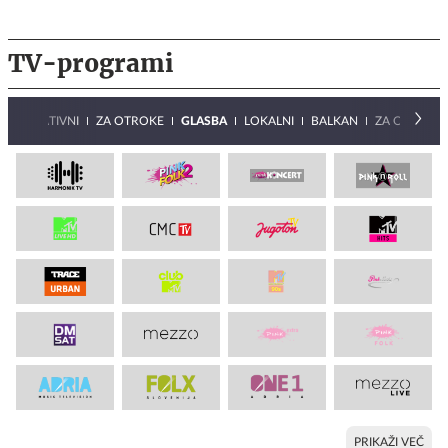
TV-programi
INFORMATIVNI
ZA OTROKE
GLASBA
LOKALNI
BALKAN
ZA ODRASLE
PRIKAŽI VEČ