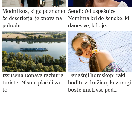
Modni kos, ki ga poznamo
Sendi: Od uspešnice
že desetletja, je znova na
Nemirna kri do ženske, ki
pohodu
danes ve, kdo je
#Spotkast
Izsušena Donava razburja
Današnji horoskop: raki
turiste: Nismo plačali za
bodite z družino, kozorogi
to
boste imeli vse pod
nadzorom