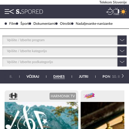
Telekom Slovenije
Film
Šport
Dokumentarni
Otroški
Nadaljevanke-nanizanke
Vpišite / Izberite program
Vpišite / Izberite kategorijo
Vpišite / Izberite podkategorijo
ET
6. 8.
VČERAJ
DANES
JUTRI
PON
10. 8.
HARMONIK TV