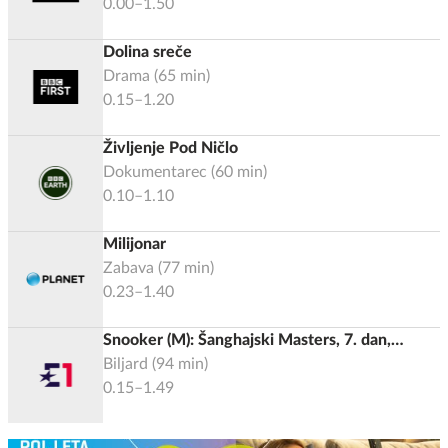
0.00–1.50
Dolina sreče
Drama
(
65
min)
0.15–1.20
Življenje Pod Ničlo
Dokumentarec
(
60
min)
0.10–1.10
Milijonar
Zabava
(
77
min)
0.23–1.40
Snooker (M): Šanghajski Masters, 7. dan,
Finale, 2026
Biljard
(
94
min)
0.15–1.49