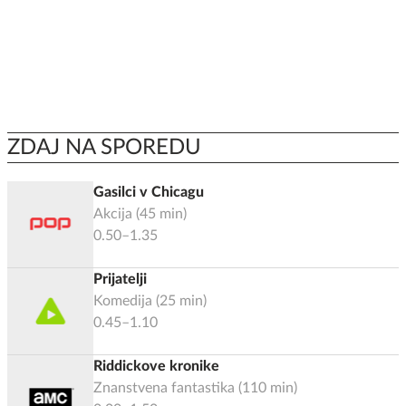
ZDAJ NA SPOREDU
Gasilci v Chicagu
Akcija
(
45
min)
0.50–1.35
Prijatelji
Komedija
(
25
min)
0.45–1.10
Riddickove kronike
Znanstvena fantastika
(
110
min)