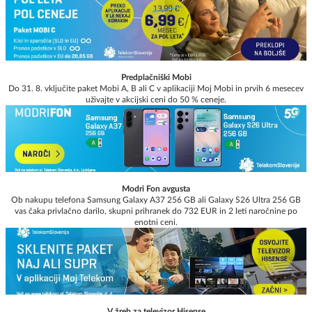
Predplačniški Mobi
Do 31. 8. vključite paket Mobi A, B ali C v aplikaciji Moj Mobi in prvih 6 mesecev
uživajte v akcijski ceni do 50 % ceneje.
Modri Fon avgusta
Ob nakupu telefona Samsung Galaxy A37 256 GB ali Galaxy S26 Ultra 256 GB
vas čaka privlačno darilo, skupni prihranek do 732 EUR in 2 leti naročnine po
enotni ceni.
V žreb za televizor Hisense