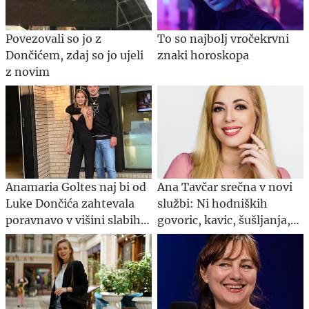
Povezovali so jo z
To so najbolj vročekrvni
Dončićem, zdaj so jo ujeli
znaki horoskopa
z novim
Anamaria Goltes naj bi od
Ana Tavčar srečna v novi
Luke Dončića zahtevala
službi: Ni hodniških
poravnavo v višini slabih
govoric, kavic, šušljanja,
44 milijonov evrov
igric in politike