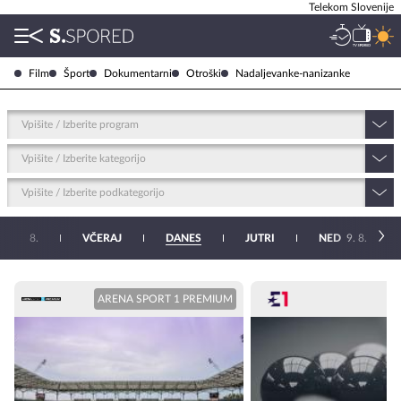
Telekom Slovenije
Film
Šport
Dokumentarni
Otroški
Nadaljevanke-nanizanke
Vpišite / Izberite program
Vpišite / Izberite kategorijo
Vpišite / Izberite podkategorijo
RE
5. 8.
VČERAJ
DANES
JUTRI
NED
9. 8.
ARENA SPORT 1 PREMIUM