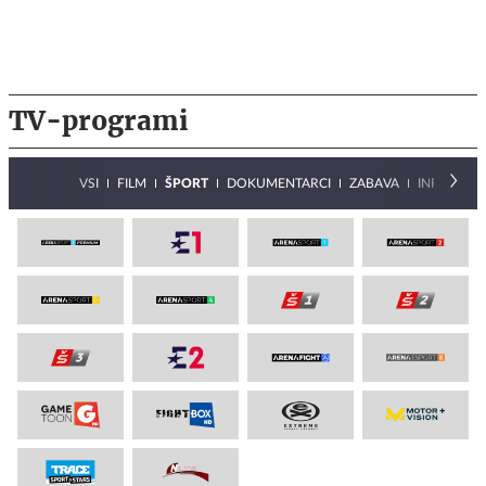
TV-programi
VSI
FILM
ŠPORT
DOKUMENTARCI
ZABAVA
INFORMAT