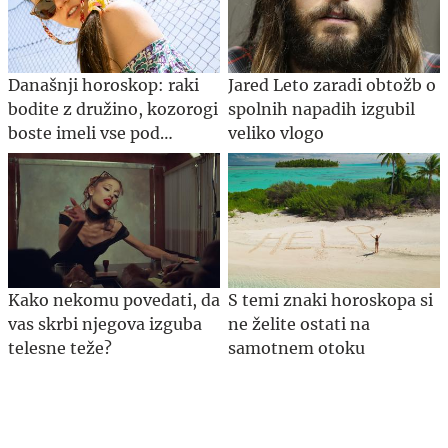
Današnji horoskop: raki
Jared Leto zaradi obtožb o
bodite z družino, kozorogi
spolnih napadih izgubil
boste imeli vse pod
veliko vlogo
nadzorom
Kako nekomu povedati, da
S temi znaki horoskopa si
vas skrbi njegova izguba
ne želite ostati na
telesne teže?
samotnem otoku