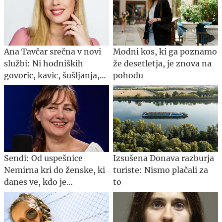
Ana Tavčar srečna v novi
Modni kos, ki ga poznamo
službi: Ni hodniških
že desetletja, je znova na
govoric, kavic, šušljanja,
pohodu
igric in politike
Sendi: Od uspešnice
Izsušena Donava razburja
Nemirna kri do ženske, ki
turiste: Nismo plačali za
danes ve, kdo je
to
#Spotkast