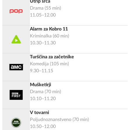
Utrip srca
Drama
(
55
min)
11.05–12.00
Alarm za Kobro 11
Kriminalka
(
60
min)
10.30–11.30
Turščina za začetnike
Komedija
(
105
min)
9.30–11.15
Mušketirji
Drama
(
70
min)
10.10–11.20
V tovarni
Poljudnoznanstveno
(
70
min)
10.50–12.00