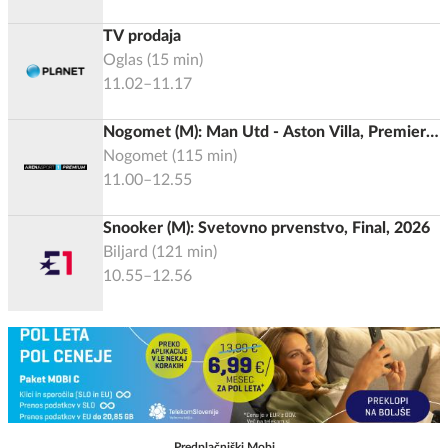
TV prodaja
Oglas
(
15
min)
11.02–11.17
Nogomet (M): Man Utd - Aston Villa, Premier
liga 2025/2026
Nogomet
(
115
min)
11.00–12.55
Snooker (M): Svetovno prvenstvo, Final, 2026
Biljard
(
121
min)
10.55–12.56
Predplačniški Mobi