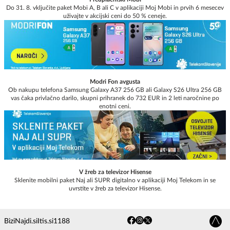
Do 31. 8. vključite paket Mobi A, B ali C v aplikaciji Moj Mobi in prvih 6 mesecev
uživajte v akcijski ceni do 50 % ceneje.
Modri Fon avgusta
Ob nakupu telefona Samsung Galaxy A37 256 GB ali Galaxy S26 Ultra 256 GB
vas čaka privlačno darilo, skupni prihranek do 732 EUR in 2 leti naročnine po
enotni ceni.
V žreb za televizor Hisense
Sklenite mobilni paket Naj ali SUPR digitalno v aplikaciji Moj Telekom in se
uvrstite v žreb za televizor Hisense.
Bizi
Najdi.si
Itis.si
1188