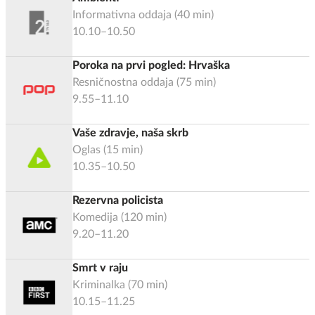
Informativna oddaja
(
40
min)
10.10–10.50
Poroka na prvi pogled: Hrvaška
Resničnostna oddaja
(
75
min)
9.55–11.10
Vaše zdravje, naša skrb
Oglas
(
15
min)
10.35–10.50
Rezervna policista
Komedija
(
120
min)
9.20–11.20
Smrt v raju
Kriminalka
(
70
min)
10.15–11.25