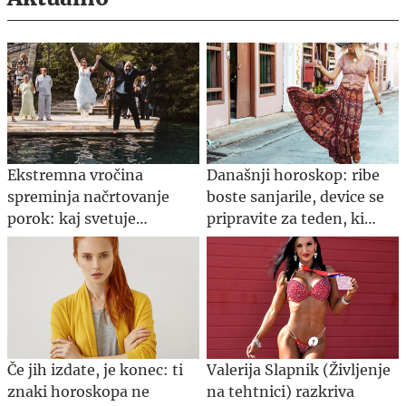
Ekstremna vročina
Današnji horoskop: ribe
spreminja načrtovanje
boste sanjarile, device se
porok: kaj svetuje
pripravite za teden, ki
organizatorka
prihaja
Če jih izdate, je konec: ti
Valerija Slapnik (Življenje
znaki horoskopa ne
na tehtnici) razkriva