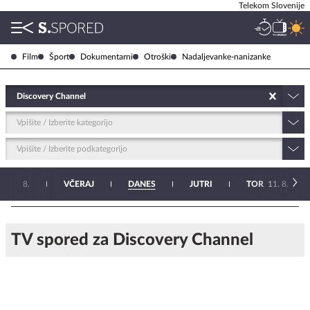
Telekom Slovenije
Film
Šport
Dokumentarni
Otroški
Nadaljevanke-nanizanke
Discovery Channel
Vpišite / Izberite kategorijo
Vpišite / Izberite podkategorijo
ET
7. 8.
VČERAJ
DANES
JUTRI
TOR
11. 8.
TV spored za Discovery Channel