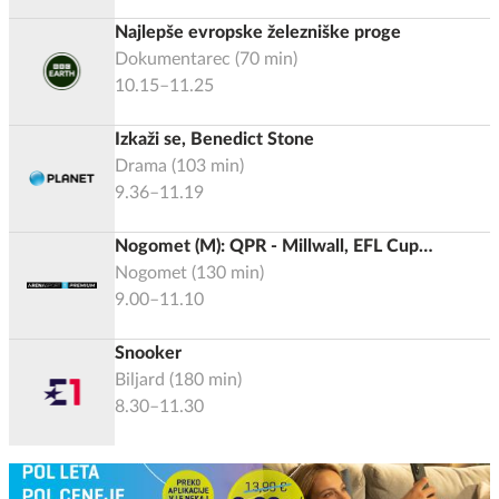
Najlepše evropske železniške proge
Dokumentarec
(
70
min)
10.15–11.25
Izkaži se, Benedict Stone
Drama
(
103
min)
9.36–11.19
Nogomet (M): QPR - Millwall, EFL Cup
2026/2027
Nogomet
(
130
min)
9.00–11.10
Snooker
Biljard
(
180
min)
8.30–11.30