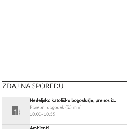
druženje
ZDAJ NA SPOREDU
Nedeljsko katoliško bogoslužje, prenos iz
Sevnice
Posebni dogodek
(
55
min)
10.00–10.55
Ambienti