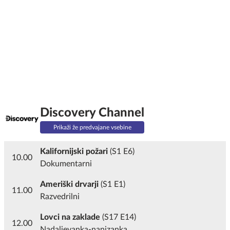
Discovery Channel
Prikaži že predvajane vsebine
Kalifornijski požari
(S1 E6)
10.00
Dokumentarni
Ameriški drvarji
(S1 E1)
11.00
Razvedrilni
Lovci na zaklade
(S17 E14)
12.00
Nadaljevanka-nanizanka