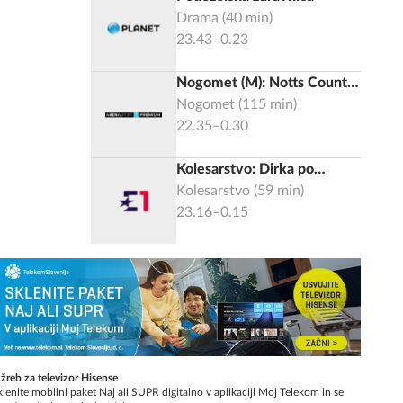
Drama
(
40
min)
23.43–0.23
Nogomet (M): Notts County
- Salford City, League 2
Nogomet
(
115
min)
2025/2026, Finale
22.35–0.30
Kolesarstvo: Dirka po
Poljski: 5 Opole - Kocierz
Kolesarstvo
(
59
min)
(218.5km). etapa
23.16–0.15
 žreb za televizor Hisense
lenite mobilni paket Naj ali SUPR digitalno v aplikaciji Moj Telekom in se