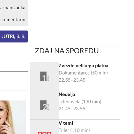
a-nanizanka
okumentarni
JUTRI, 8. 8.
ZDAJ NA SPOREDU
Zvezde velikega platna
Dokumentarec
(
50
min)
22.55–23.45
Nedelja
Telenovela
(
130
min)
21.45–23.55
V temi
Triler
(
110
min)