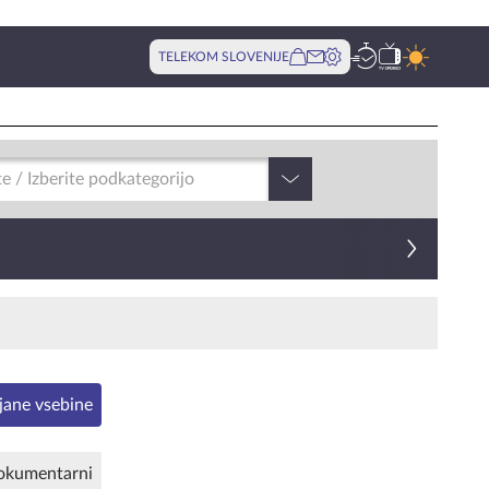
TELEKOM SLOVENIJE
te / Izberite podkategorijo
ajane vsebine
okumentarni