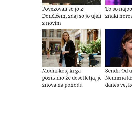
Povezovali so jo z
To so najbo
Dončićem, zdaj so jo ujeli
znaki horo
z novim
Modni kos, ki ga
Sendi: Od 
poznamo že desetletja, je
Nemirna kri
znova na pohodu
danes ve, k
#Spotkast