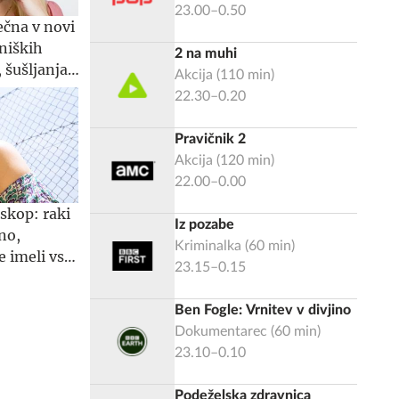
23.00–0.50
ečna v novi
niških
2 na muhi
 šušljanja,
Akcija
(
110
min)
ke
22.30–0.20
Pravičnik 2
Akcija
(
120
min)
22.00–0.00
skop: raki
Iz pozabe
no,
Kriminalka
(
60
min)
e imeli vse
23.15–0.15
m
Ben Fogle: Vrnitev v divjino
Dokumentarec
(
60
min)
23.10–0.10
Podeželska zdravnica