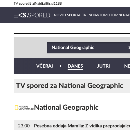
TV spored
Bizi
Najdi.si
Itis.si
1188
NOVICE
SPORTAL
TRENDI
AVTOMOTO
MNENJA
National Geographic
SRE
5. 8.
VČERAJ
DANES
JUTRI
N
TV spored za National Geographic
National Geographic
23.00
Posebna oddaja Mamila: Z vidika preprodajalc