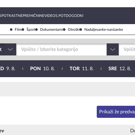
SPOTKAST
NEPREMIČNINE
VIDEOS.POT
DOGODKI
Film
Šport
Dokumentarni
Otroški
Nadaljevanke-nanizanke
Vpišite / Izberite kategorijo
Vpiši
ED
9. 8.
PON
10. 8.
TOR
11. 8.
SRE
12. 8.
Prikaži že predv
ev
D