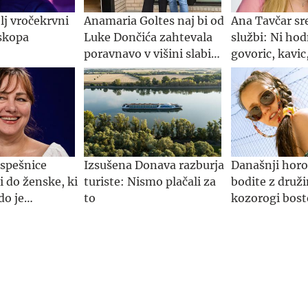
lj vročekrvni
Anamaria Goltes naj bi od
Ana Tavčar sr
skopa
Luke Dončića zahtevala
službi: Ni hod
poravnavo v višini slabih
govoric, kavic,
44 milijonov evrov
igric in politi
uspešnice
Izsušena Donava razburja
Današnji horo
 do ženske, ki
turiste: Nismo plačali za
bodite z druži
do je
to
kozorogi bost
pod nadzoro